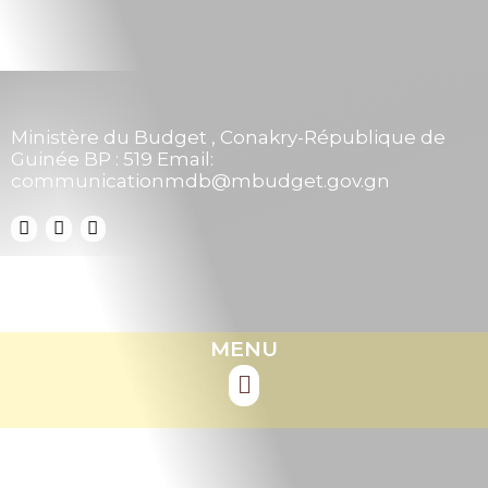
Ministère du Budget , Conakry-République de
Guinée BP : 519 Email:
communicationmdb@mbudget.gov.gn
MENU