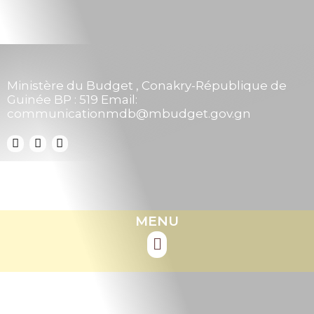
Ministère du Budget , Conakry-République de
Guinée BP : 519 Email:
communicationmdb@mbudget.gov.gn
MENU