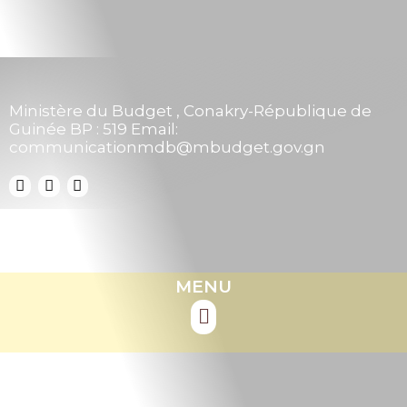
Ministère du Budget , Conakry-République de
Guinée BP : 519 Email:
communicationmdb@mbudget.gov.gn
MENU