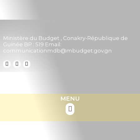
Ministère du Budget , Conakry-République de
Guinée BP : 519 Email:
communicationmdb@mbudget.gov.gn
MENU