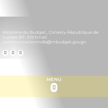
Ministère du Budget , Conakry-République de
Guinée BP : 519 Email:
communicationmdb@mbudget.gov.gn
MENU