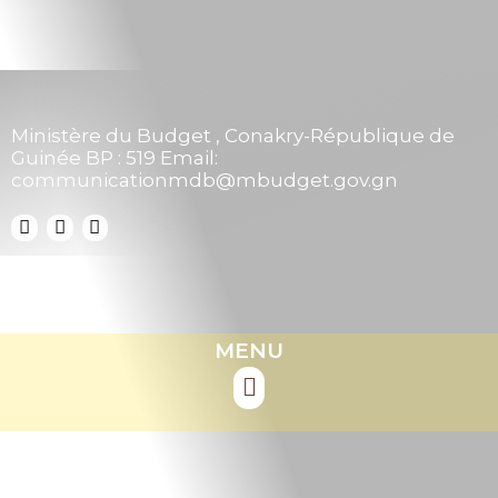
Ministère du Budget , Conakry-République de
Guinée BP : 519 Email:
communicationmdb@mbudget.gov.gn
MENU