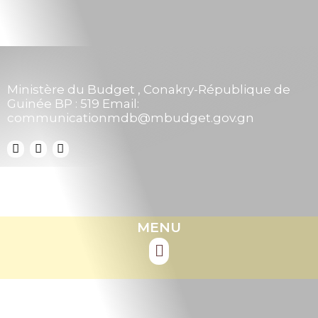
Ministère du Budget , Conakry-République de
Guinée BP : 519 Email:
communicationmdb@mbudget.gov.gn
MENU